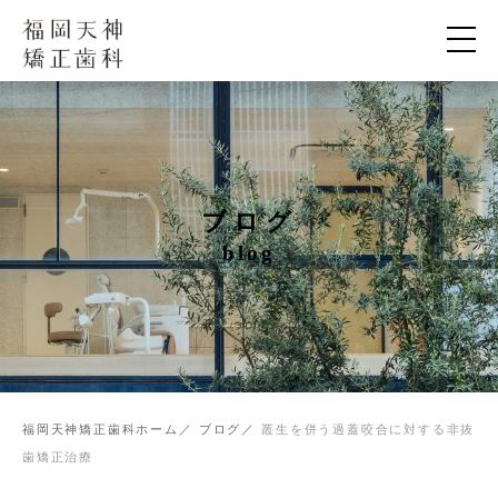
ブログ
blog
福岡天神矯正歯科ホーム
ブログ
叢生を併う過蓋咬合に対する非抜
歯矯正治療