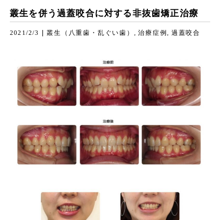
叢生を併う過蓋咬合に対する非抜歯矯正治療
|
2021/2/3
叢生（八重歯・乱ぐい歯）
治療症例
過蓋咬合