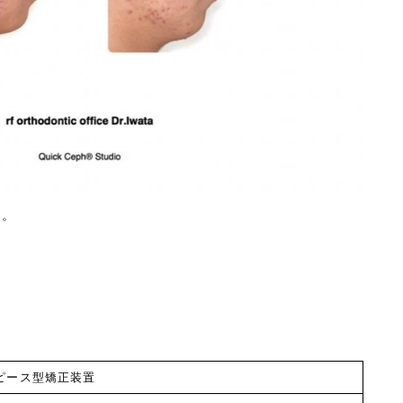
る。
。
ウスピース型矯正装置