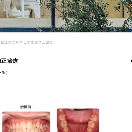
叢生症例に対する非抜歯矯正治療
矯正治療
い歯）