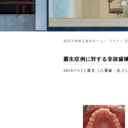
福岡天神矯正歯科ホーム
ブログ
叢生症例に対する非抜歯
|
2024/7/15
叢生（八重歯・乱ぐ