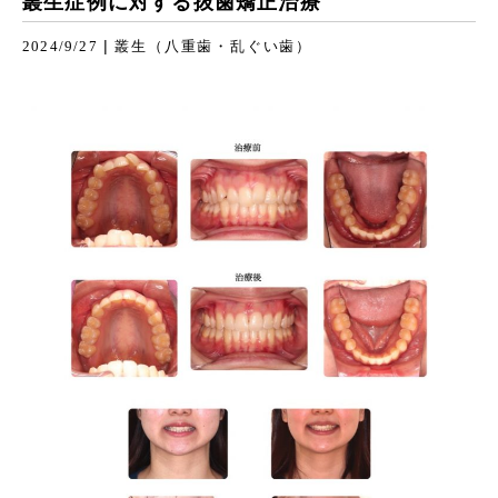
叢生症例に対する抜歯矯正治療
|
2024/9/27
叢生（八重歯・乱ぐい歯）