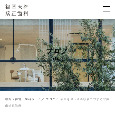
ブログ
blog
福岡天神矯正歯科ホーム
ブログ
叢生を伴う過蓋咬合に対する非抜
歯矯正治療