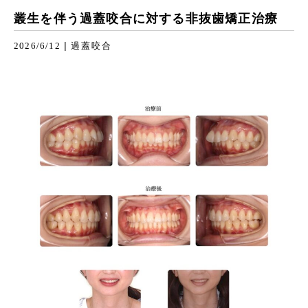
叢生を伴う過蓋咬合に対する非抜歯矯正治療
|
2026/6/12
過蓋咬合