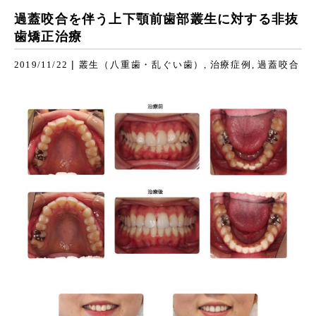
過蓋咬合を伴う上下顎前歯部叢生に対する非抜
歯矯正治療
|
2019/11/22
叢生（八重歯・乱ぐい歯）
治療症例
過蓋咬合