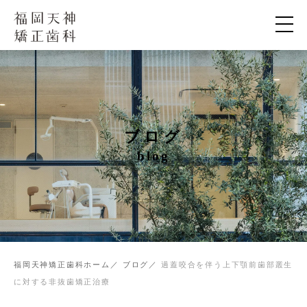
ブログ
blog
福岡天神矯正歯科ホーム
ブログ
過蓋咬合を伴う上下顎前歯部叢生
に対する非抜歯矯正治療