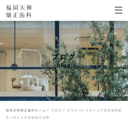
ブログ
blog
福岡天神矯正歯科ホーム
ブログ
正中のズレを伴う上下顎前歯部叢
生に対する非抜歯矯正治療