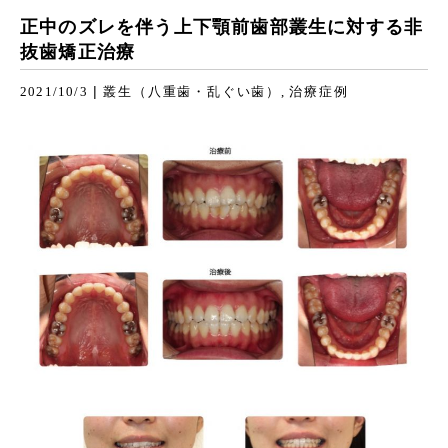
正中のズレを伴う上下顎前歯部叢生に対する非
抜歯矯正治療
|
2021/10/3
叢生（八重歯・乱ぐい歯）
治療症例