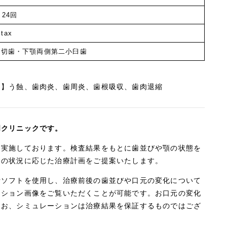
24回
+tax
側切歯・下顎両側第二小臼歯
用】う蝕、歯肉炎、歯周炎、歯根吸収、歯肉退縮
門クリニックです。
を実施しております。検査結果をもとに歯並びや顎の状態を
りの状況に応じた治療計画をご提案いたします。
析ソフトを使用し、治療前後の歯並びや口元の変化について
ーション画像をご覧いただくことが可能です。お口元の変化
なお、シミュレーションは治療結果を保証するものではござ