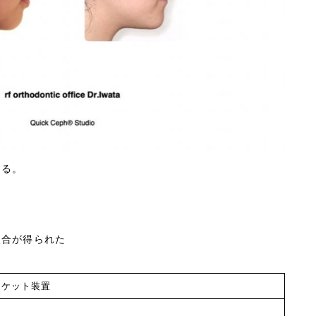
なる。
咬合が得られた
ルチブラケット装置
0代