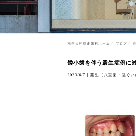
福岡天神矯正歯科ホーム
ブログ
矮小歯を伴う叢生症例に
|
2023/6/7
叢生（八重歯・乱ぐい