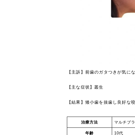
【主訴】前歯のガタつきが気に
【主な症状】叢生
【結果】矮小歯を抜歯し良好な
治療方法
マ
年齢
1