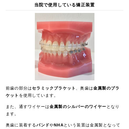
当院で使用している矯正装置
前歯の部分は
セラミックブラケット
、奥歯は
金属製のブラ
ケット
を使用しています。
また、通すワイヤーは
金属製のシルバーのワイヤー
となり
ます。
奥歯に装着する
バンド
や
NHA
という装置は金属製となって