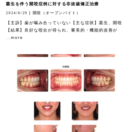
叢生を伴う開咬症例に対する非抜歯矯正治療
|
2024/6/29
開咬（オープンバイト）
【主訴】歯が噛み合っていない【主な症状】叢生、開咬
【結果】良好な咬合が得られ、審美的・機能的改善が
...more