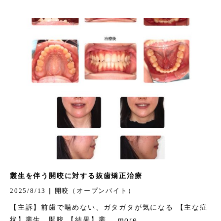
叢生を伴う開咬に対する抜歯矯正治療
|
2025/8/13
開咬（オープンバイト）
【主訴】前歯で噛めない、ガタガタが気になる 【主な症
状】叢生、開咬 【結果】叢 ...more