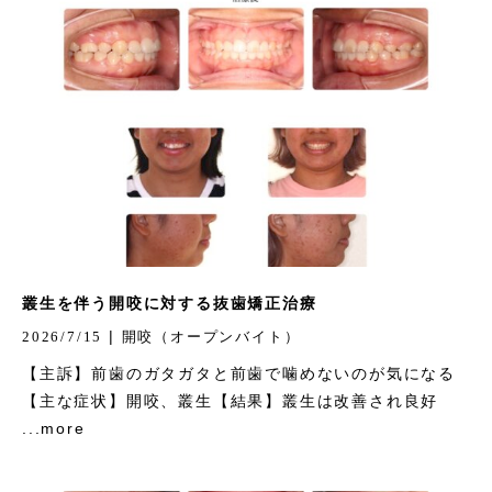
叢生を伴う開咬に対する抜歯矯正治療
|
2026/7/15
開咬（オープンバイト）
【主訴】前歯のガタガタと前歯で噛めないのが気になる
【主な症状】開咬、叢生【結果】叢生は改善され良好
...more