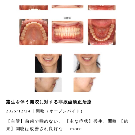
叢生を伴う開咬に対する非抜歯矯正治療
|
2025/12/24
開咬（オープンバイト）
【主訴】前歯で噛めない。 【主な症状】叢生、開咬 【結
果】開咬は改善され良好な ...more