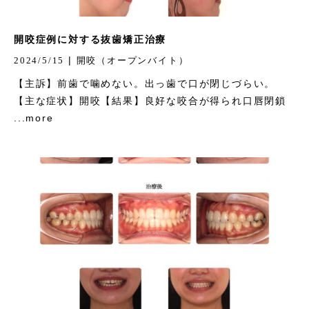
開咬症例に対する抜歯矯正治療
|
2024/5/15
開咬（オープンバイト）
【主訴】前歯で噛めない。出っ歯で口が閉じづらい。
【主な症状】開咬【結果】良好な咬合が得られ口唇閉鎖
...more