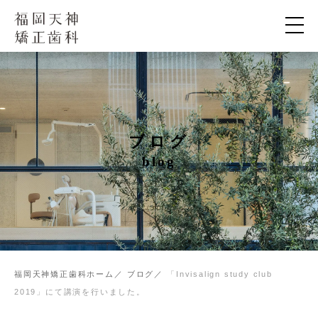
ブログ
blog
福岡天神矯正歯科ホーム
ブログ
「Invisalign study club
2019」にて講演を行いました。