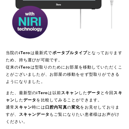
当院の
iTero
は最新式で
ポータブルタイプ
となっております
ため、持ち運びが可能です。
従来の
iTero
は型取りのためにお部屋を移動していただくこ
とがございましたが、お部屋の移動をせず型取りができる
ようになりました。
また、最新型の
iTero
は以前
スキャン
した
データ
と今回
スキ
ャン
した
データ
を比較してみることができます。
通常
スキャン
時には
口腔内写真
の
変化
をお見せしておりま
すが、
スキャンデータ
もご覧になりたい患者様はお声がけ
ください。