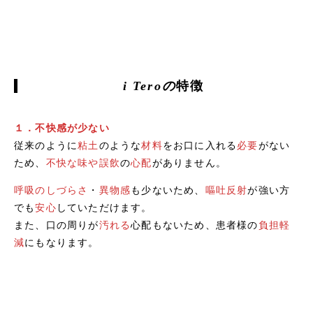
i Teroの
特徴
１．不快感が少ない
従来のように
粘土
のような
材料
をお口に入れる
必要
がない
ため、
不快な味や誤飲
の
心配
がありません。
呼吸のしづらさ
・
異物感
も少ないため、
嘔吐反射
が強い方
でも
安心
していただけます。
また、口の周りが
汚れる
心配もないため、患者様の
負担軽
減
にもなります。