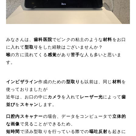
みなさんは、
歯科医院
でピンクの粘土のような
材料
をお口
に入れて
型取り
をした経験はございませんか？
喉
の方に流れてくる
感覚
があり
苦手
な人も多いと思いま
す。
インビザライン
作成のための
型取り
も以前は、同じ
材料
を
使っておりましたが
近年は、お口の中に
カメラ
を入れて
レーザー光
によって
歯
並び
を
スキャン
します。
口腔内スキャナー
の場合、データをコンピュータで
立体的
な画像
で見ることができるため、
短時間
で済み型取りを行っている際での
嘔吐反射
も起きに