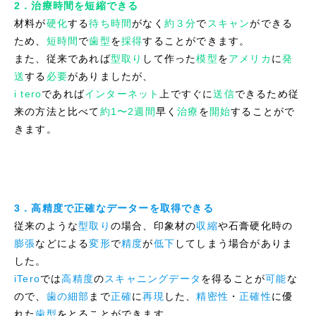
2．治療時間を短縮できる
材料が
硬化
する
待ち時間
がなく
約３分
で
スキャン
ができる
ため、
短時間
で
歯型
を
採得
することができます。
また、従来であれば
型取り
して作った
模型
を
アメリカ
に
発
送
する
必要
がありましたが、
i tero
であれば
インターネット
上ですぐに
送信
できるため従
来の方法と比べて
約1〜2週間
早く
治療
を
開始
することがで
きます。
3．高精度で正確なデーターを取得できる
従来のような
型取り
の場合、印象材の
収縮
や石膏硬化時の
膨張
などによる
変形
で
精度
が
低下
してしまう場合がありま
した。
iTero
では
高精度
の
スキャニングデータ
を得ることが
可能
な
ので、
歯の細部
まで
正確
に
再現
した、
精密性
・
正確性
に優
れた
歯型
をとることができます。