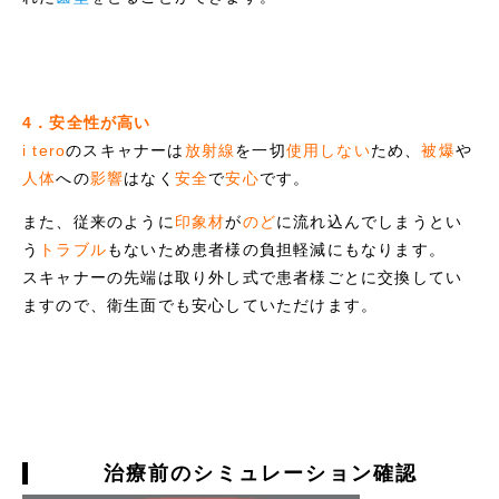
4．安全性が高い
i tero
のスキャナーは
放射線
を一切
使用しない
ため、
被爆
や
人体
への
影響
はなく
安全
で
安心
です。
また、従来のように
印象材
が
のど
に流れ込んでしまうとい
う
トラブル
もないため患者様の負担軽減にもなります。
スキャナーの先端は取り外し式で患者様ごとに交換してい
ますので、衛生面でも安心していただけます。
治療前のシミュレーション確認