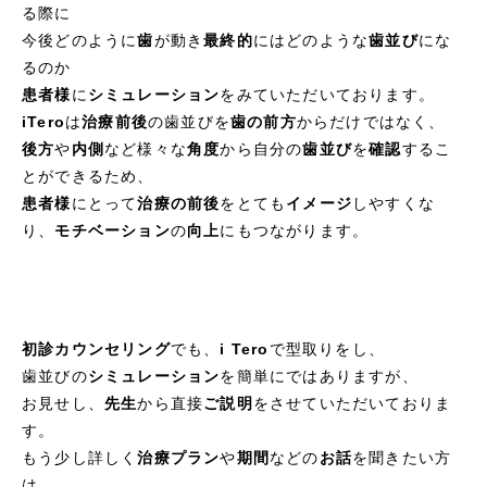
る際に
今後どのように
歯
が動き
最終的
にはどのような
歯並び
にな
るのか
患者様
に
シミュレーション
をみていただいております。
iTero
は
治療前後
の歯並びを
歯の前方
からだけではなく、
後方
や
内側
など様々な
角度
から自分の
歯並び
を
確認
するこ
とができるため、
患者様
にとって
治療の前後
をとても
イメージ
しやすくな
り、
モチベーション
の
向上
にもつながります。
初診カウンセリング
でも、
i Tero
で型取りをし、
歯並びの
シミュレーション
を簡単にではありますが、
お見せし、
先生
から直接
ご説明
をさせていただいておりま
す。
もう少し詳しく
治療プラン
や
期間
などの
お話
を聞きたい方
は、