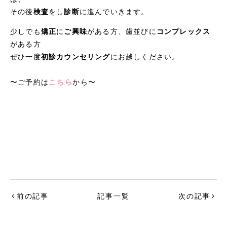
その後
検査
をし
診断
に進んでいきます。
少しでも
矯正
に
ご興味
がある方、歯並びに
コンプレックス
がある方
ぜひ一度
初診カウンセリング
にお越しください。
〜ご予約は
こちら
から〜
前の記事
記事一覧
次の記事