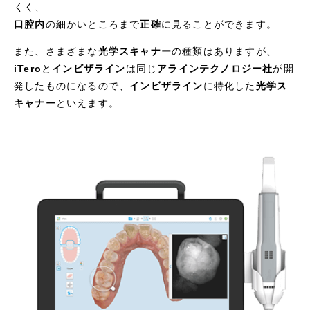
くく、
口腔内
の細かいところまで
正確
に見ることができます。
また、さまざまな
光学スキャナー
の種類はありますが、
iTero
と
インビザライン
は同じ
アラインテクノロジー社
が開
発したものになるので、
インビザライン
に特化した
光学ス
キャナー
といえます。