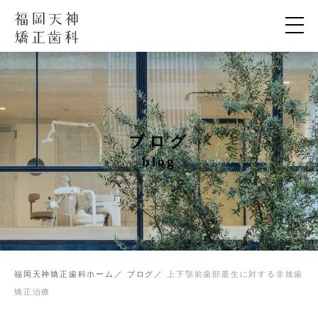
ブログ
blog
福岡天神矯正歯科ホーム
ブログ
上下顎前歯部叢生に対する非抜歯
矯正治療