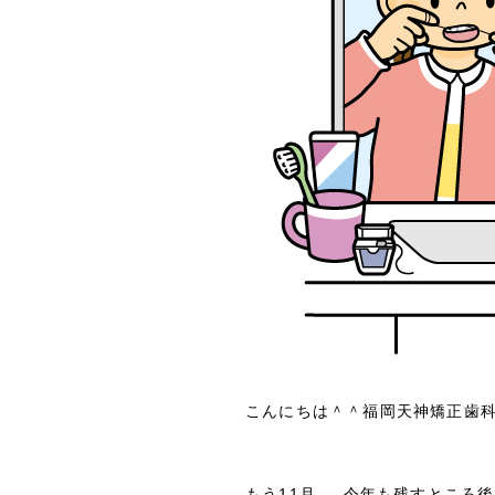
こんにちは＾＾福岡天神矯正歯
もう11月､､､今年も残すところ