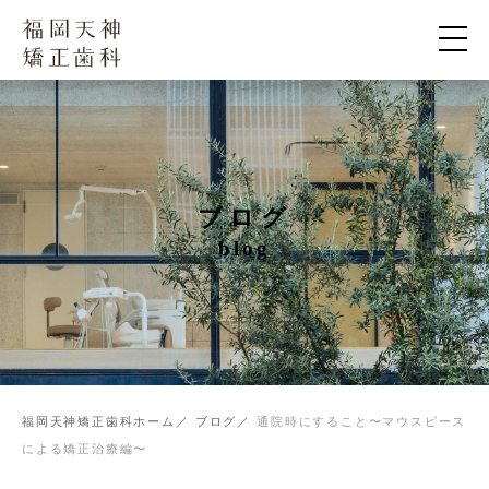
ブログ
blog
福岡天神矯正歯科ホーム
ブログ
通院時にすること〜マウスピース
による矯正治療編〜